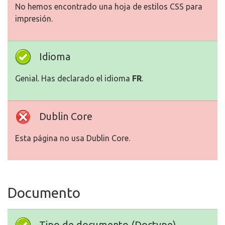
No hemos encontrado una hoja de estilos CSS para
impresión.
Idioma
Genial. Has declarado el idioma
FR
.
Dublin Core
Esta página no usa Dublin Core.
Documento
Tipo de documento (Doctype)