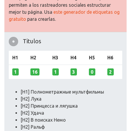
permiten a los rastreadores sociales estructurar
mejor tu página. Usa
este generador de etiquetas og
gratuito
para crearlas.
Titulos
H1
H2
H3
H4
H5
H6
1
16
1
3
0
2
[H1] Полнометражные мультфильмы
[H2] Лука
[H2] Принцесса и лягушка
[H2] Удача
[H2] В поисках Немо
[H2] Ральф