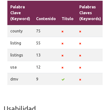
Palabra
Palabras
Clave
Claves
(Keyword)
Contenido
Título
(Keywords)
D
county
75
listing
55
listings
13
usa
12
dmv
9
Usabilidad