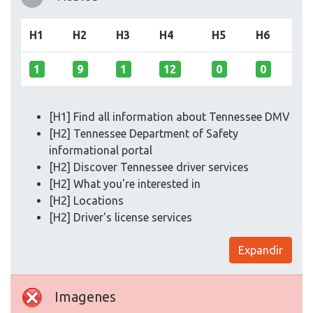
H1
H2
H3
H4
H5
H6
1
9
1
12
0
0
[H1] Find all information about Tennessee DMV
[H2] Tennessee Department of Safety
informational portal
[H2] Discover Tennessee driver services
[H2] What you're interested in
[H2] Locations
[H2] Driver's license services
Expandir
Imagenes