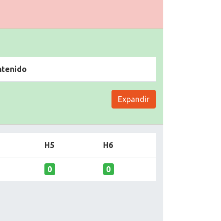
ntenido
Expandir
H5
H6
0
0