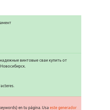
дамент
 надежные винтовые сваи купить от
 Новосибирск.
racteres.
keywords) en tu página. Usa
este generador