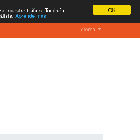
OK
ar nuestro tráfico. También
álisis.
Aprende más
Idioma