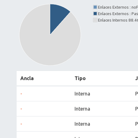
Enlaces Externos : no
Enlaces Externos : P
Enlaces Internos 88.
Ancla
Tipo
-
Interna
P
-
Interna
P
-
Interna
P