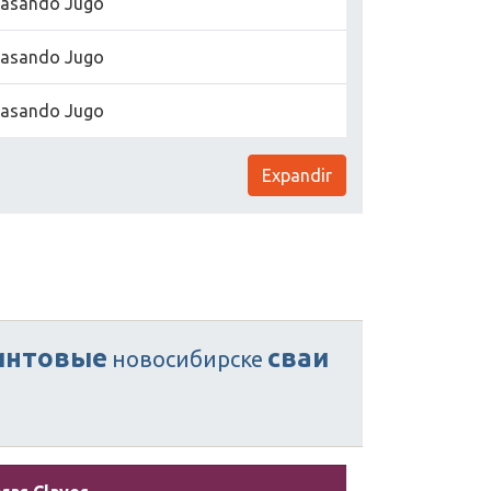
asando Jugo
asando Jugo
asando Jugo
Expandir
интовые
сваи
новосибирске