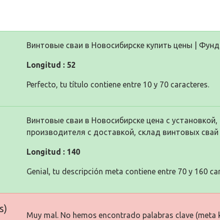
Винтовые сваи в Новосибирске купить цены | Фун
Longitud : 52
Perfecto, tu título contiene entre 10 y 70 caracteres.
Винтовые сваи в Новосибирске цена с установкой,
производителя с доставкой, склад винтовых свай
Longitud : 140
Genial, tu descripción meta contiene entre 70 y 160 ca
s)
Muy mal. No hemos encontrado palabras clave (meta 