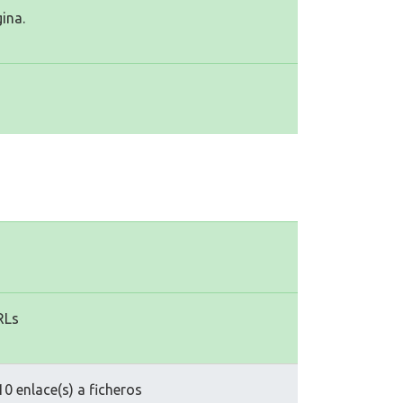
ina.
RLs
0 enlace(s) a ficheros