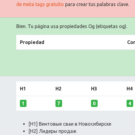
de meta tags gratuito
para crear tus palabras clave.
Bien. Tu página usa propiedades Og (etiquetas og).
Propiedad
Co
H1
H2
H3
H4
1
7
0
4
[H1] Винтовые сваи в Новосибирске
[H2] Лидеры продаж