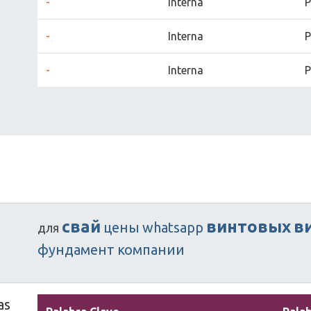
-
Interna
P
-
Interna
P
-
Interna
P
свай
винтовых
в
цены
whatsapp
для
фундамент
компании
as