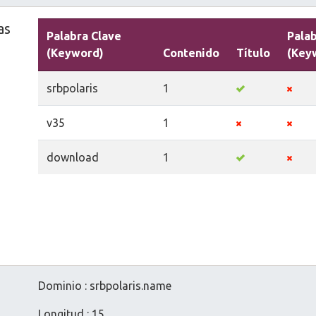
as
Palabra Clave
Palab
(Keyword)
Contenido
Título
(Key
srbpolaris
1
v35
1
download
1
Dominio : srbpolaris.name
Longitud : 15