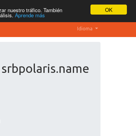
OK
ar nuestro tráfico. También
álisis.
Aprende más
Idioma
 srbpolaris.name