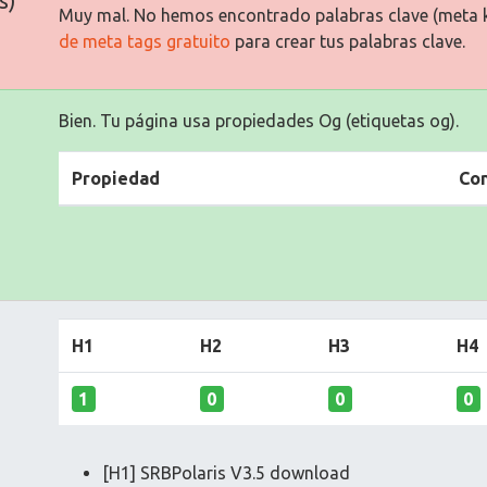
s)
Muy mal. No hemos encontrado palabras clave (meta 
de meta tags gratuito
para crear tus palabras clave.
Bien. Tu página usa propiedades Og (etiquetas og).
Propiedad
Co
H1
H2
H3
H4
1
0
0
0
[H1] SRBPolaris V3.5 download