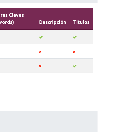
ras Claves
words)
Descripción
Titulos