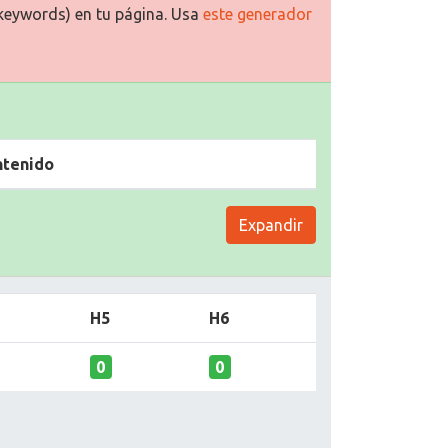
keywords) en tu página. Usa
este generador
ntenido
Expandir
H5
H6
0
0