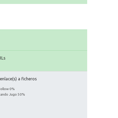
RLs
nlace(s) a ficheros
Follow 0%
asando Jugo 50%