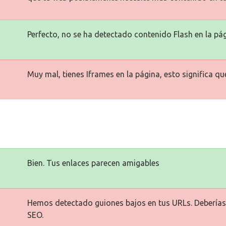
Perfecto, no se ha detectado contenido Flash en la pág
Muy mal, tienes Iframes en la página, esto significa q
Bien. Tus enlaces parecen amigables
Hemos detectado guiones bajos en tus URLs. Deberías 
SEO.