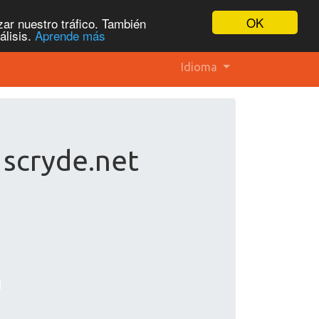
OK
ar nuestro tráfico. También
álisis.
Aprende más
Idioma
 scryde.net