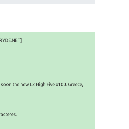
SCRYDE.NET]
 soon the new L2 High Five x100. Greece,
racteres.