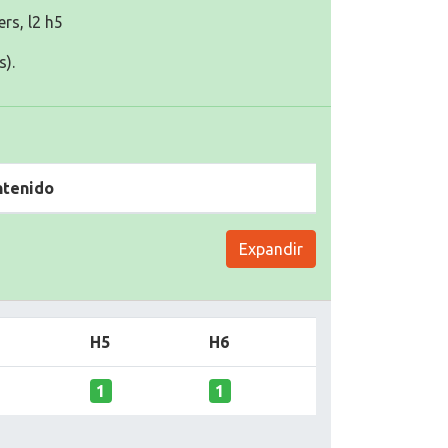
ers, l2 h5
s).
ntenido
Expandir
H5
H6
1
1