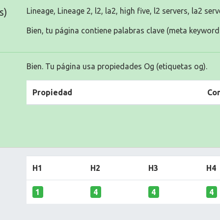
s)
Lineage, Lineage 2, l2, la2, high five, l2 servers, la2 serv
Bien, tu página contiene palabras clave (meta keyword
Bien. Tu página usa propiedades Og (etiquetas og).
Propiedad
Co
H1
H2
H3
H4
1
4
4
4