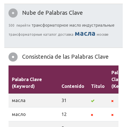
Nube de Palabras Clave
трансформаторное
масло
индустриальные
500
перейти
масла
трансформаторные
каталог
доставка
москве
Consistencia de las Palabras Clave
Palabr
Palabra Clave
Claves
(Keyword)
Contenido
Título
(Keywo
масла
31
масло
12