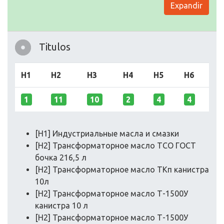
Expandir
Titulos
H1
H2
H3
H4
H5
H6
1
11
10
2
4
4
[H1] Индустриальные масла и смазки
[H2] Трансформаторное масло ТСО ГОСТ
бочка 216,5 л
[H2] Трансформаторное масло ТКп канистра
10л
[H2] Трансформаторное масло Т-1500У
канистра 10 л
[H2] Трансформаторное масло Т-1500У