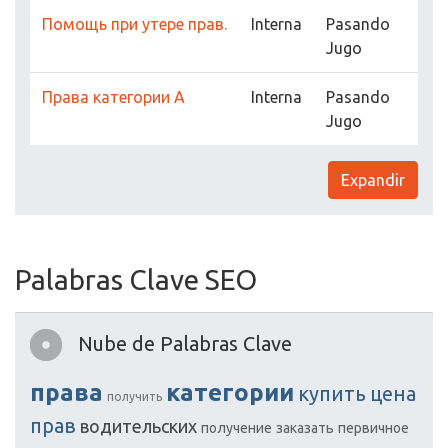
Помощь при утере прав.
Interna
Pasando
Jugo
Права категории А
Interna
Pasando
Jugo
Expandir
Palabras Clave SEO
Nube de Palabras Clave
права
категории
купить
цена
получить
прав
водительских
получение
заказать
первичное