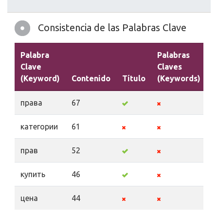
Consistencia de las Palabras Clave
Palabra
Palabras
Clave
Claves
(Keyword)
Contenido
Título
(Keywords)
D
права
67
категории
61
прав
52
купить
46
цена
44