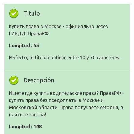
Título
Купить права в Москве - официально через
ГИБДД! ПраваРФ
Longitud : 55
Perfecto, tu título contiene entre 10 y 70 caracteres.
Descripción
Ищете где купить водительские права? ПраваРФ -
купить права без предоплаты в Москве и
Московской области. Права получаете сегодня, а
платите завтра!
Longitud : 148