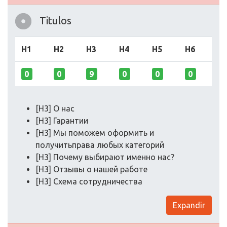
Titulos
H1
H2
H3
H4
H5
H6
0
0
9
0
0
0
[H3] О нас
[H3] Гарантии
[H3] Мы поможем оформить и
получитьправа любых категорий
[H3] Почему выбирают именно нас?
[H3] Отзывы о нашей работе
[H3] Схема сотрудничества
Expandir