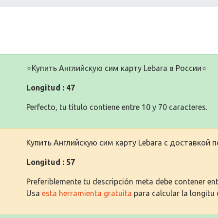
⭐️Купить Английскую сим карту Lebara в России⭐️
Longitud : 47
Perfecto, tu título contiene entre 10 y 70 caracteres.
Купить Английскую сим карту Lebara с доставкой п
Longitud : 57
Preferiblemente tu descripción meta debe contener entr
Usa
esta herramienta gratuita
para calcular la longitu 