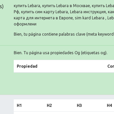
s)
купить Lebara, купить Lebara в Москвае, купить Leb
Рф, купить сим карту Lebara, Lebara инструкция, ка
карта для интернета в Европе, sim kard Lebara , Le
оформлени
Bien, tu página contiene palabras clave (meta keyword
Bien. Tu página usa propiedades Og (etiquetas og).
Propiedad
Co
H1
H2
H3
H4