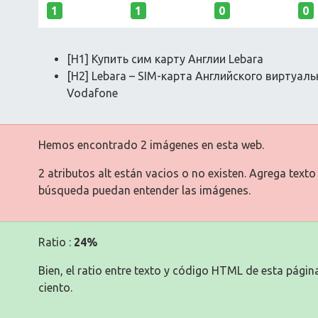
1
1
0
0
[H1] Купить сим карту Англии Lebara
[H2] Lebara – SIM-карта Английского виртуа
Vodafone
Hemos encontrado 2 imágenes en esta web.
2 atributos alt están vacios o no existen. Agrega text
búsqueda puedan entender las imágenes.
Ratio :
24%
Bien, el ratio entre texto y código HTML de esta pági
ciento.