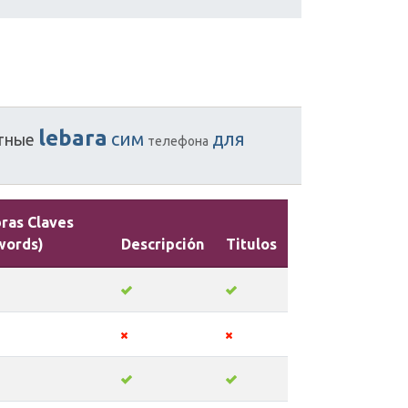
lebara
сим
для
тные
телефона
ras Claves
words)
Descripción
Titulos