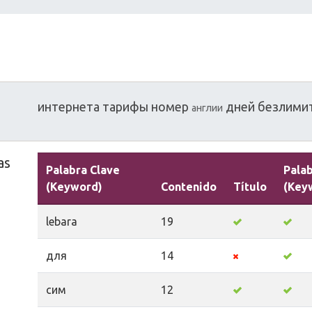
интернета
тарифы
номер
дней
безлими
англии
as
Palabra Clave
Palab
(Keyword)
Contenido
Título
(Key
lebara
19
для
14
сим
12