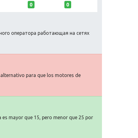
0
0
льного оператора работающая на сетях
o alternativo para que los motores de
na es mayor que 15, pero menor que 25 por