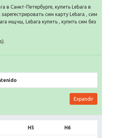
ara в Санкт-Петербурге, купить Lebara в
к зарегестрировать сим карту Lebara , сим
bara мщчш, Lebara купить , купить сим без
s).
ntenido
Expandir
H5
H6