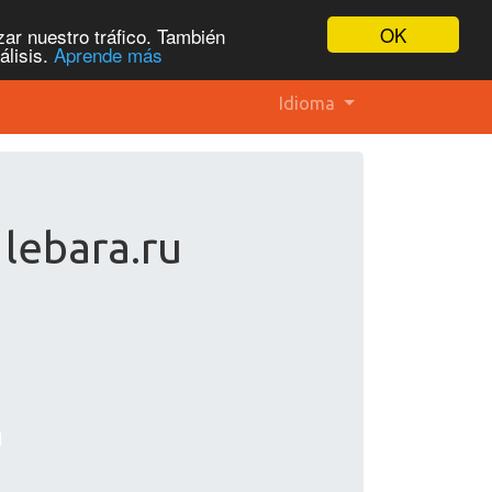
OK
ar nuestro tráfico. También
álisis.
Aprende más
Idioma
lebara.ru