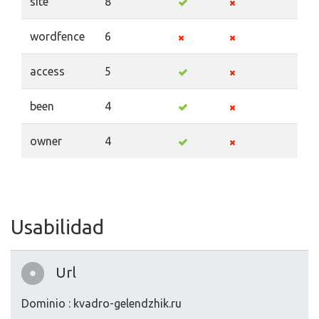
site
8
wordfence
6
access
5
been
4
owner
4
Usabilidad
Url
Dominio : kvadro-gelendzhik.ru