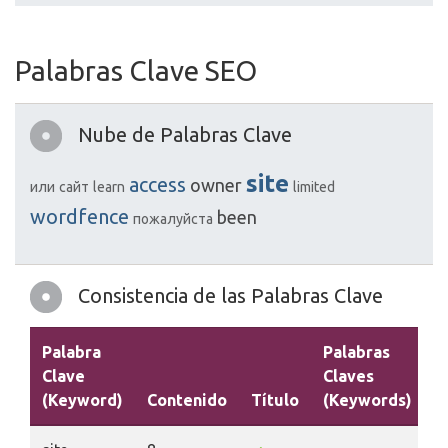
Palabras Clave SEO
Nube de Palabras Clave
site
access
owner
или
сайт
learn
limited
wordfence
been
пожалуйста
Consistencia de las Palabras Clave
Palabra
Palabras
Clave
Claves
(Keyword)
Contenido
Título
(Keywords)
D