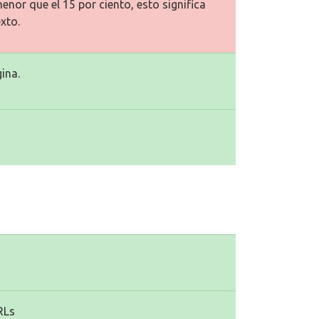
enor que el 15 por ciento, esto significa
xto.
ina.
RLs