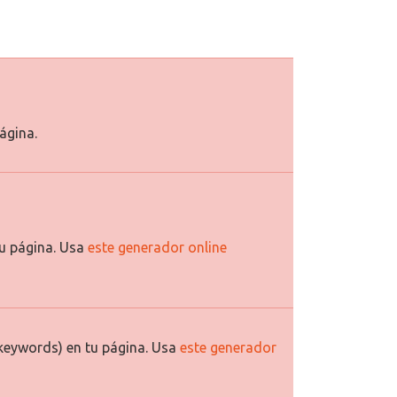
ágina.
u página. Usa
este generador online
keywords) en tu página. Usa
este generador