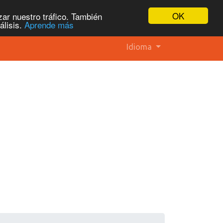
OK
ar nuestro tráfico. También
álisis.
Aprende más
Idioma