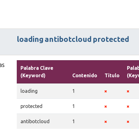
loading
antibotcloud
protected
as
Palabra Clave
Pala
(Keyword)
Contenido
Título
(Key
loading
1
protected
1
antibotcloud
1