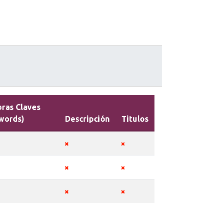
bras Claves
words)
Descripción
Titulos