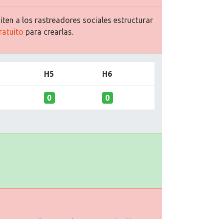
ten a los rastreadores sociales estructurar
ratuito
para crearlas.
H5
H6
0
0