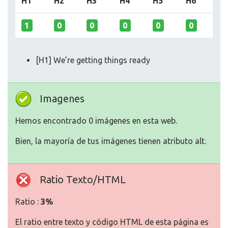
H1
H2
H3
H4
H5
H6
1
0
0
0
0
0
[H1] We’re getting things ready
Imagenes
Hemos encontrado 0 imágenes en esta web.
Bien, la mayoría de tus imágenes tienen atributo alt.
Ratio Texto/HTML
Ratio :
3%
El ratio entre texto y código HTML de esta página es