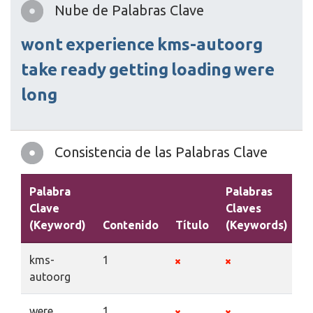
Nube de Palabras Clave
wont
experience
kms-autoorg
take
ready
getting
loading
were
long
Consistencia de las Palabras Clave
Palabra
Palabras
Clave
Claves
(Keyword)
Contenido
Título
(Keywords)
D
kms-
1
autoorg
were
1