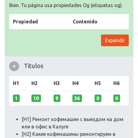
Bien. Tu página usa propiedades Og (etiquetas og).
Propiedad
Contenido
Expandir
Titulos
H1
H2
H3
H4
H5
H6
1
10
9
36
0
0
[H1] Ремонт кофемашин с выездом на дом
или в офис в Калуге
[H2] Какие кофемашины ремонтируем в