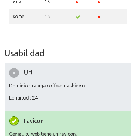
или
15
кофе
15
Usabilidad
Url
Dominio : kaluga.coffee-mashine.ru
Longitud : 24
Favicon
Genial, tu web tiene un favicon.