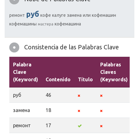
руб
ремонт
кофе
калуге
замена
или
кофемашин
кофемашины
кофемашина
мастера
Consistencia de las Palabras Clave
Palabra
Palabras
Clave
Claves
(Keyword)
Contenido
Título
(Keywords)
D
руб
46
замена
18
ремонт
17