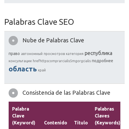
Palabras Clave SEO
Nube de Palabras Clave
республика
право
автономный
просмотров
категория
подробнее
консультации
hrefhttpscomprarcialis5mgorgcialis
область
край
Consistencia de las Palabras Clave
Palabra
Palabras
Clave
Claves
(Keyword)
Contenido
Título
(Keywords)