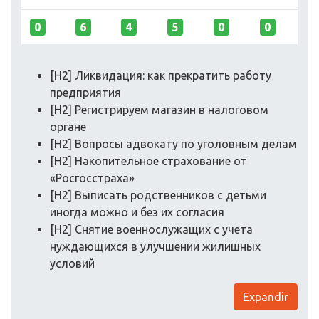
0
6
4
5
0
0
[H2] Ликвидация: как прекратить работу
предприятия
[H2] Регистрируем магазин в налоговом
органе
[H2] Вопросы адвокату по уголовным делам
[H2] Накопительное страхование от
«Росгосстраха»
[H2] Выписать родственников с детьми
иногда можно и без их согласия
[H2] Снятие военнослужащих с учета
нуждающихся в улучшении жилишных
условий
Expandir