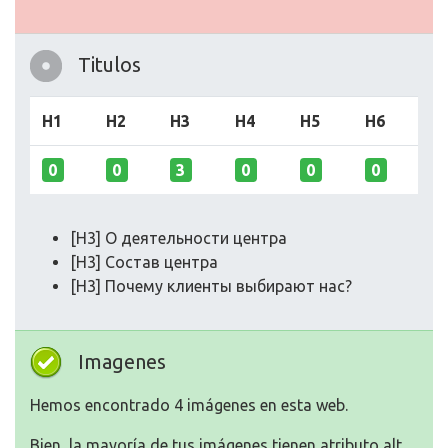
Titulos
H1
H2
H3
H4
H5
H6
0
0
3
0
0
0
[H3] О деятельности центра
[H3] Состав центра
[H3] Почему клиенты выбирают нас?
Imagenes
Hemos encontrado 4 imágenes en esta web.
Bien, la mayoría de tus imágenes tienen atributo alt.