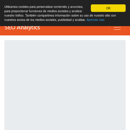
Utilizamos cookies para personalizar contenido y anuncios,
OK
para proporcionar funciones de medios sociales y analizar
nuestro tráfico. También compartimos información sobre su uso de nuestro sitio con
nuestros socios de los medios sociales, publicidad y análisis.
Aprende más
SEO Analytics