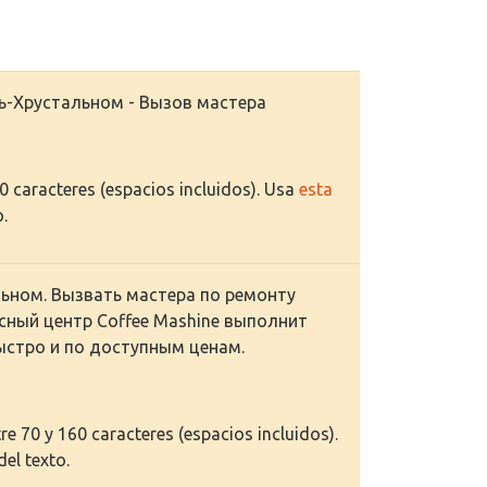
ь-Хрустальном - Вызов мастера
70 caracteres (espacios incluidos). Usa
esta
o.
ьном. Вызвать мастера по ремонту
сный центр Coffee Mashine выполнит
ыстро и по доступным ценам.
e 70 y 160 caracteres (espacios incluidos).
del texto.