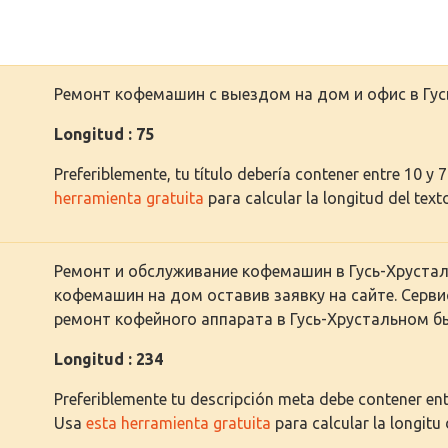
Ремонт кофемашин с выездом на дом и офис в Гус
Longitud : 75
Preferiblemente, tu título debería contener entre 10 y 
herramienta gratuita
para calcular la longitud del text
Ремонт и обслуживание кофемашин в Гусь-Хрустал
кофемашин на дом оставив заявку на сайте. Серви
ремонт кофейного аппарата в Гусь-Хрустальном б
Longitud : 234
Preferiblemente tu descripción meta debe contener entr
Usa
esta herramienta gratuita
para calcular la longitu 