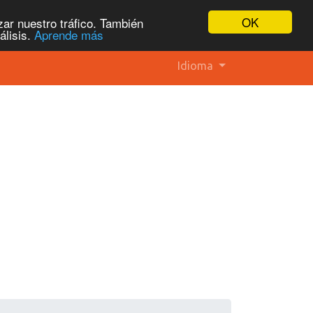
OK
ar nuestro tráfico. También
álisis.
Aprende más
Idioma