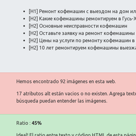
[H1] Ремонт кофемашин с выездом на дом ил
[H2] Какие кофемашины ремонтируем в Гусь-
[H2] Основные неисправности кофемашин
[H2] Оставьте заявку на ремонт кофемашины
[H2] Цены на услуги по ремонту кофемашин в
[H2] 10 лет ремонтируем кофемашины выезжа
Hemos encontrado 92 imágenes en esta web.
17 atributos alt están vacios o no existen. Agrega tex
búsqueda puedan entender las imágenes.
Ratio :
45%
Ideal! El ratio entre texto y código HTML de esta págin