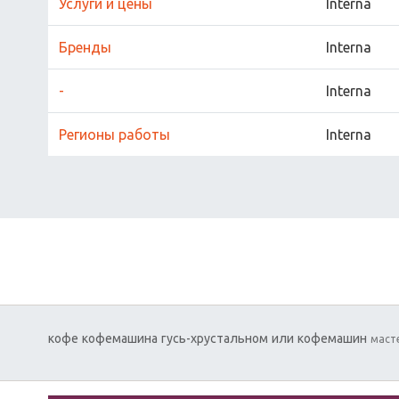
Услуги и цены
Interna
Бренды
Interna
-
Interna
Регионы работы
Interna
кофе
кофемашина
гусь-хрустальном
или
кофемашин
маст