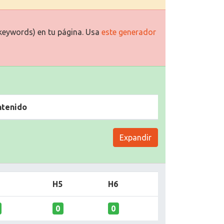
keywords) en tu página. Usa
este generador
ntenido
Expandir
H5
H6
0
0