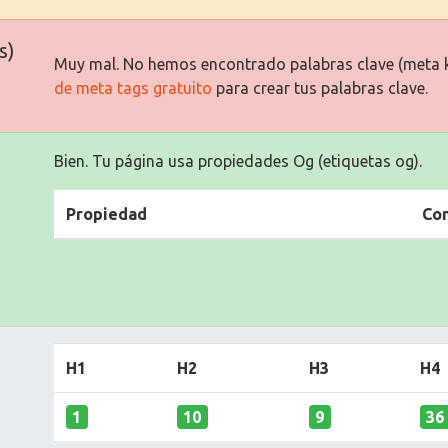
s)
Muy mal. No hemos encontrado palabras clave (meta 
de meta tags gratuito
para crear tus palabras clave.
Bien. Tu página usa propiedades Og (etiquetas og).
Propiedad
Co
H1
H2
H3
H4
1
10
9
36