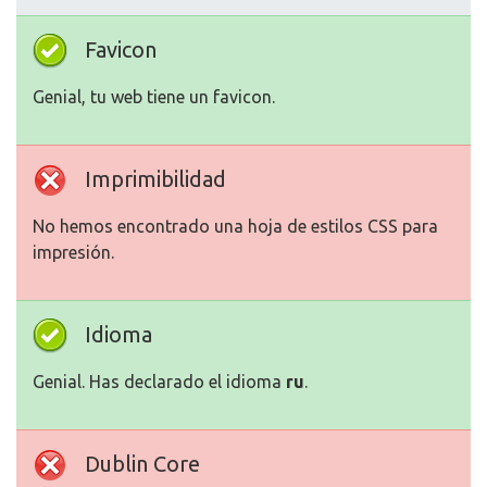
Favicon
Genial, tu web tiene un favicon.
Imprimibilidad
No hemos encontrado una hoja de estilos CSS para
impresión.
Idioma
Genial. Has declarado el idioma
ru
.
Dublin Core