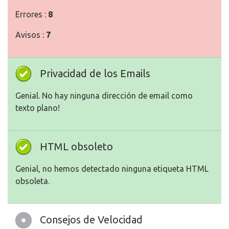
Errores :
8
Avisos :
7
Privacidad de los Emails
Genial. No hay ninguna dirección de email como
texto plano!
HTML obsoleto
Genial, no hemos detectado ninguna etiqueta HTML
obsoleta.
Consejos de Velocidad