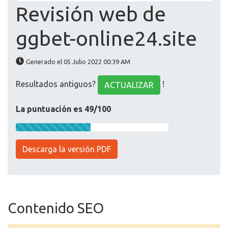
Revisión web de
ggbet-online24.site
Generado el 05 Julio 2022 00:39 AM
Resultados antiguos?
!
ACTUALIZAR
La puntuación es 49/100
Descarga la versión PDF
Contenido SEO