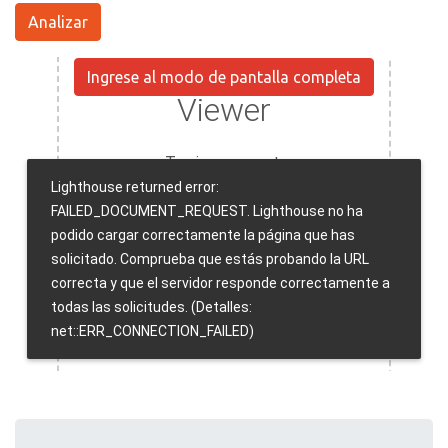
Analizar
Ingrese al modo de pantalla completa