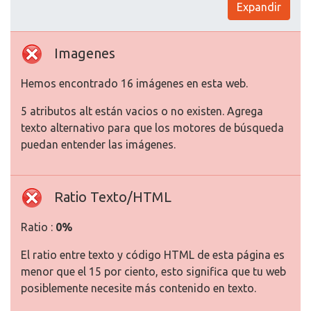
Expandir
Imagenes
Hemos encontrado 16 imágenes en esta web.
5 atributos alt están vacios o no existen. Agrega
texto alternativo para que los motores de búsqueda
puedan entender las imágenes.
Ratio Texto/HTML
Ratio :
0%
El ratio entre texto y código HTML de esta página es
menor que el 15 por ciento, esto significa que tu web
posiblemente necesite más contenido en texto.