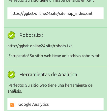
¡Perfecto! Su sitio tiene un mapa del sitio en XML.
https://ggbet-online24.site/sitemap_index.xml
Robots.txt
http://ggbet-online24.site/robots.txt
¡Estupendo! Su sitio web tiene un archivo robots.txt.
Herramientas de Analítica
¡Perfecto! Su sitio web tiene una herramienta de
análisis.
Google Analytics