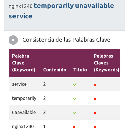
temporarily
unavailable
nginx1240
service
Consistencia de las Palabras Clave
Palabra
Palabras
Clave
Claves
(Keyword)
Contenido
Título
(Keywords)
D
service
2
temporarily
2
unavailable
2
nginx1240
1