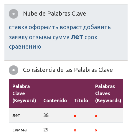
Nube de Palabras Clave
ставка
оформить
возраст
добавить
лет
заявку
отзывы
сумма
срок
сравнению
Consistencia de las Palabras Clave
Palabra
Palabras
Clave
Claves
(Keyword)
Contenido
Título
(Keywords)
D
лет
38
сумма
29