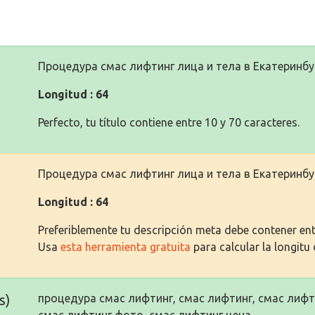
Процедура смас лифтинг лица и тела в Екатеринбу
Longitud : 64
Perfecto, tu título contiene entre 10 y 70 caracteres.
Процедура смас лифтинг лица и тела в Екатеринбу
Longitud : 64
Preferiblemente tu descripción meta debe contener entr
Usa
esta herramienta gratuita
para calcular la longitu 
s)
процедура смас лифтинг, смас лифтинг, смас лифт