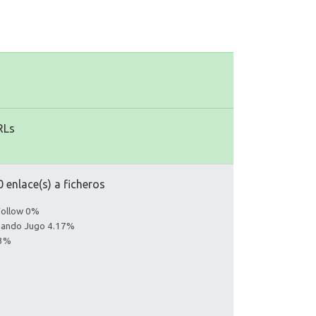
RLs
 enlace(s) a ficheros
Follow 0%
asando Jugo 4.17%
83%