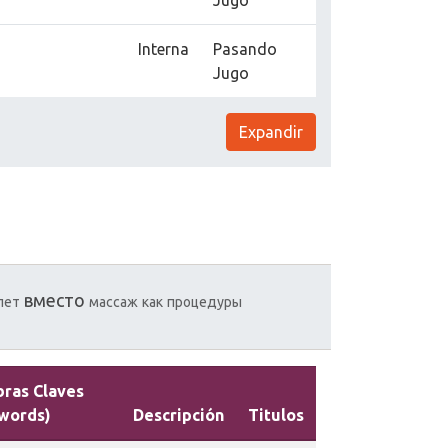
Jugo
Interna
Pasando
Jugo
Expandir
вместо
лет
массаж
как
процедуры
bras Claves
words)
Descripción
Titulos