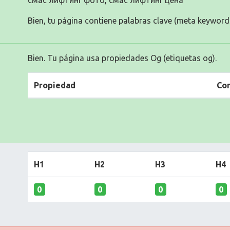
смас лифтинг фото, смас лифтинг цена
Bien, tu página contiene palabras clave (meta keyword
Bien. Tu página usa propiedades Og (etiquetas og).
Propiedad
Co
H1
H2
H3
H4
0
0
0
0