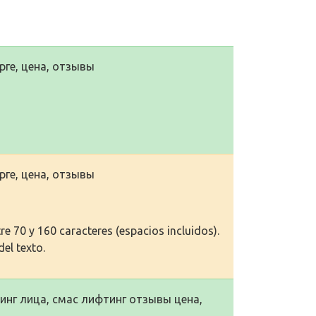
рге, цена, отзывы
рге, цена, отзывы
e 70 y 160 caracteres (espacios incluidos).
del texto.
инг лица, смас лифтинг отзывы цена,