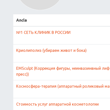
Ancla
№1 СЕТЬ КЛИНИК В РОССИИ
Криолиполиз (убираем живот и бока)
EMSculpt (Коррекция фигуры, неинвазинвный лиф
пресс))
Космосфера-терапия (аппаратный роликовый ма
Стоимость услуг аппаратной косметологии