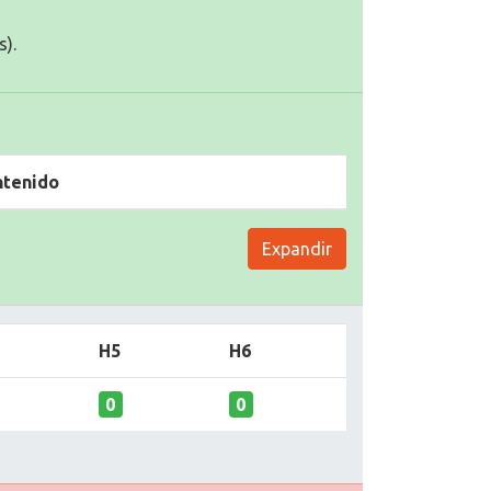
s).
ntenido
Expandir
H5
H6
0
0