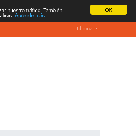
OK
ar nuestro tráfico. También
álisis.
Aprende más
Idioma