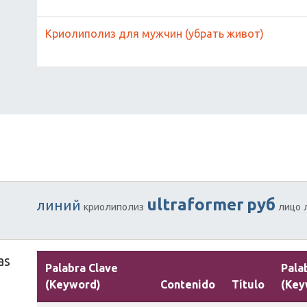
Криолиполиз для мужчин (убрать живот)
ultraformer
руб
линий
криолиполиз
лицо
as
Palabra Clave
Pala
(Keyword)
Contenido
Título
(Key