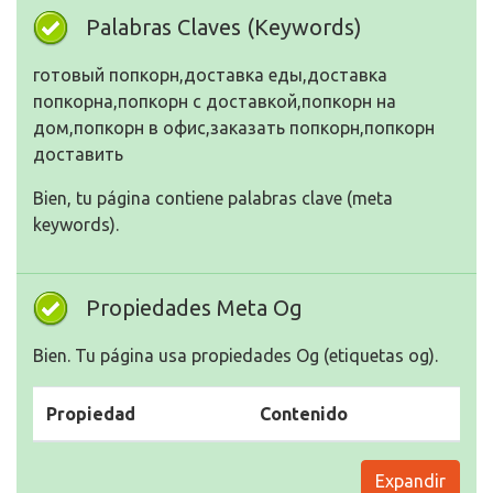
Palabras Claves (Keywords)
готовый попкорн,доставка еды,доставка
попкорна,попкорн с доставкой,попкорн на
дом,попкорн в офис,заказать попкорн,попкорн
доставить
Bien, tu página contiene palabras clave (meta
keywords).
Propiedades Meta Og
Bien. Tu página usa propiedades Og (etiquetas og).
Propiedad
Contenido
Expandir