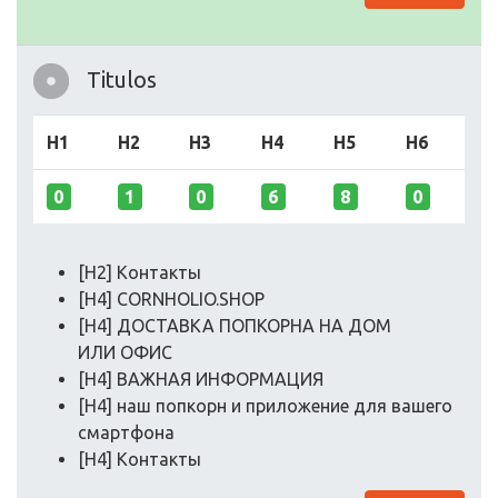
Titulos
H1
H2
H3
H4
H5
H6
0
1
0
6
8
0
[H2] Контакты
[H4] CORNHOLIO.SHOP
[H4] ДОСТАВКА ПОПКОРНА НА ДОМ
ИЛИ ОФИС
[H4] ВАЖНАЯ ИНФОРМАЦИЯ
[H4] наш попкорн и приложение для вашего
смартфона
[H4] Контакты