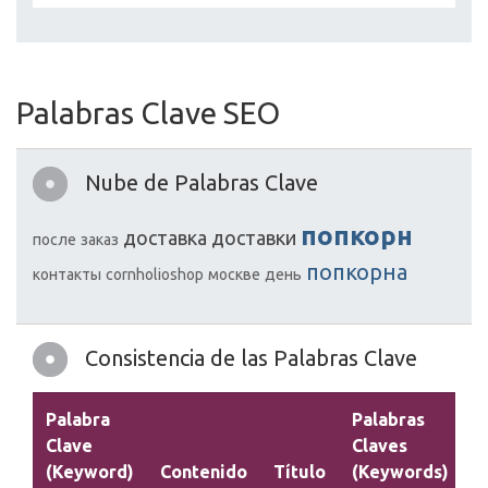
Palabras Clave SEO
Nube de Palabras Clave
попкорн
доставка
доставки
после
заказ
попкорна
контакты
cornholioshop
москве
день
Consistencia de las Palabras Clave
Palabra
Palabras
Clave
Claves
(Keyword)
Contenido
Título
(Keywords)
D