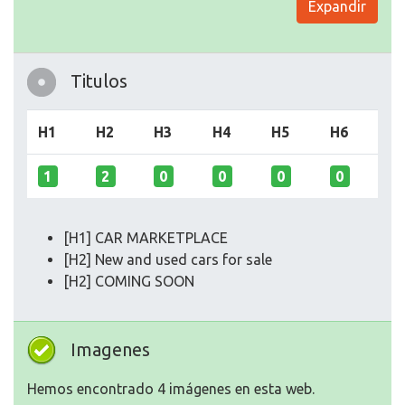
Expandir
Titulos
H1
H2
H3
H4
H5
H6
1
2
0
0
0
0
[H1] CAR MARKETPLACE
[H2] New and used cars for sale
[H2] COMING SOON
Imagenes
Hemos encontrado 4 imágenes en esta web.