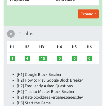
Expandir
Titulos
H1
H2
H3
H4
H5
H6
1
4
15
0
0
0
[H1] Google Block Breaker
[H2] How to Play Google Block Breaker
[H2] Frequently Asked Questions
[H2] Tips to Master Block Breaker
[H2] Rate blockbreakergame.pages.dev
[H3] Start the Game