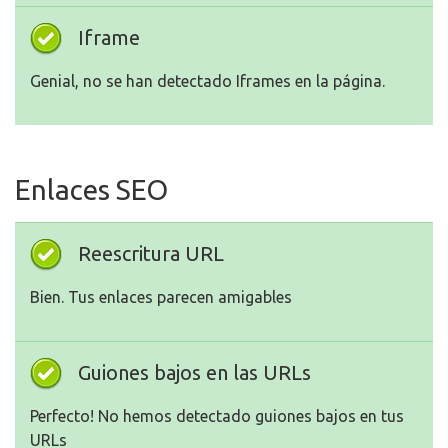
Iframe
Genial, no se han detectado Iframes en la página.
Enlaces SEO
Reescritura URL
Bien. Tus enlaces parecen amigables
Guiones bajos en las URLs
Perfecto! No hemos detectado guiones bajos en tus
URLs