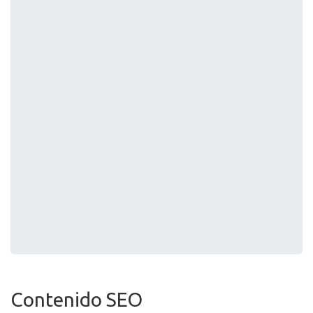
Contenido SEO