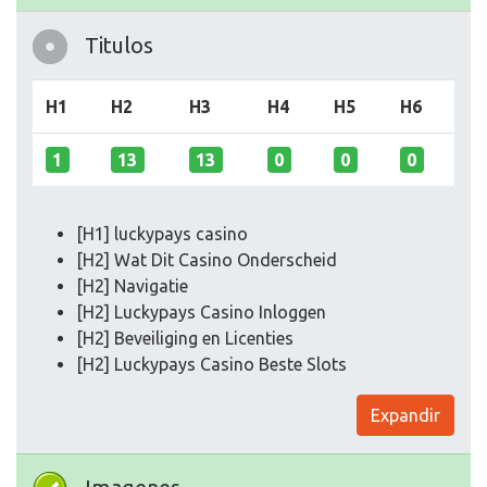
Titulos
H1
H2
H3
H4
H5
H6
1
13
13
0
0
0
[H1] luckypays casino
[H2] Wat Dit Casino Onderscheid
[H2] Navigatie
[H2] Luckypays Casino Inloggen
[H2] Beveiliging en Licenties
[H2] Luckypays Casino Beste Slots
Expandir