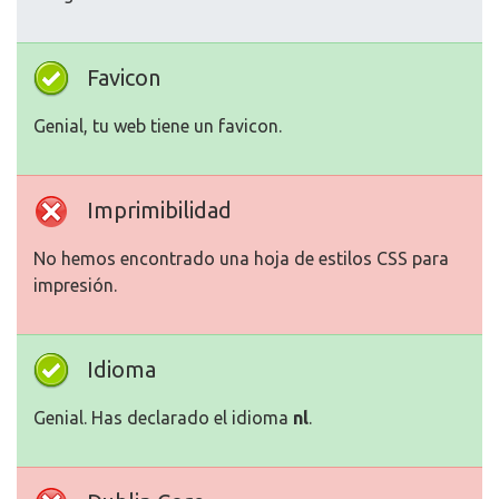
Favicon
Genial, tu web tiene un favicon.
Imprimibilidad
No hemos encontrado una hoja de estilos CSS para
impresión.
Idioma
Genial. Has declarado el idioma
nl
.