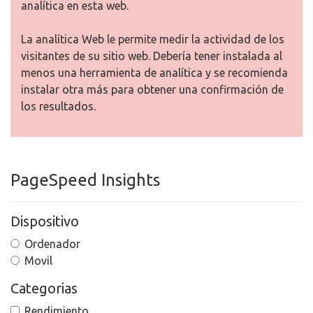
analítica en esta web.
La analítica Web le permite medir la actividad de los
visitantes de su sitio web. Debería tener instalada al
menos una herramienta de analítica y se recomienda
instalar otra más para obtener una confirmación de
los resultados.
PageSpeed Insights
Dispositivo
Ordenador
Movil
Categorias
Rendimiento