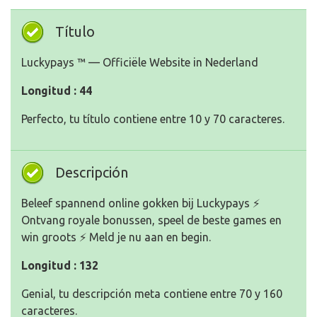
Título
Luckypays ™ — Officiële Website in Nederland
Longitud : 44
Perfecto, tu título contiene entre 10 y 70 caracteres.
Descripción
Beleef spannend online gokken bij Luckypays ⚡
Ontvang royale bonussen, speel de beste games en
win groots ⚡ Meld je nu aan en begin.
Longitud : 132
Genial, tu descripción meta contiene entre 70 y 160
caracteres.