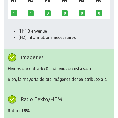
H1
H2
H3
H4
H5
H6
1
1
0
0
0
0
[H1] Bienvenue
[H2] Informations nécessaires
Imagenes
Hemos encontrado 0 imágenes en esta web.
Bien, la mayoría de tus imágenes tienen atributo alt.
Ratio Texto/HTML
Ratio :
18%