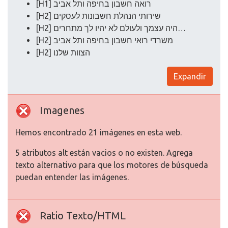
[H1] רואה חשבון בחיפה ותל אביב
[H2] שירותי הנהלת חשבונות לעסקים
[H2] היה עצמך ולעולם לא יהיו לך מתחרים…
[H2] משרדי רואי חשבון בחיפה ותל אביב
[H2] הצוות שלנו
Expandir
Imagenes
Hemos encontrado 21 imágenes en esta web.
5 atributos alt están vacios o no existen. Agrega
texto alternativo para que los motores de búsqueda
puedan entender las imágenes.
Ratio Texto/HTML