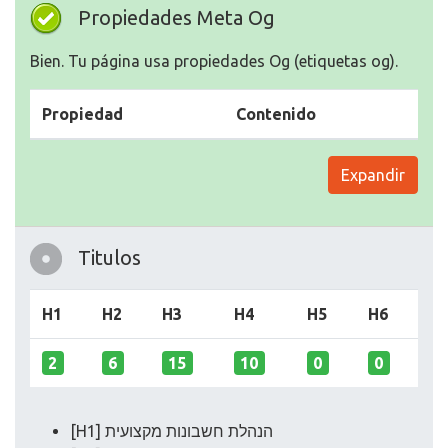
Propiedades Meta Og
Bien. Tu página usa propiedades Og (etiquetas og).
Propiedad
Contenido
Expandir
Titulos
H1
H2
H3
H4
H5
H6
2
6
15
10
0
0
[H1] הנהלת חשבונות מקצועית