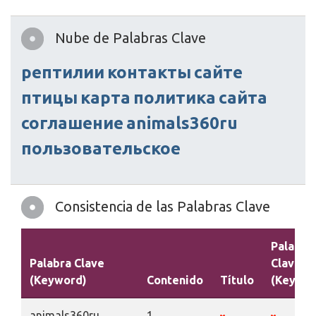
Nube de Palabras Clave
рептилии
контакты
сайте
птицы
карта
политика
сайта
соглашение
animals360ru
пользовательское
Consistencia de las Palabras Clave
Palabra
Palabra Clave
Claves
(Keyword)
Contenido
Título
(Keywor
animals360ru
1