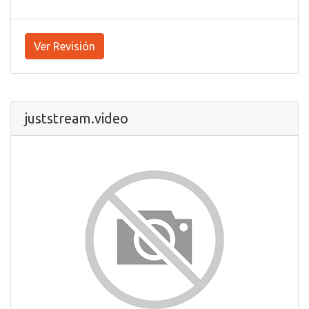
Ver Revisión
juststream.video