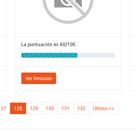
La puntuación es 60/100
Ver Revisión
127
128
129
130
131
132
Último >>