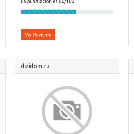
La puntuación es 60/100
Ver Revisión
dizidom.ru