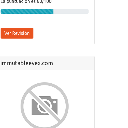
La puntuación es 60/100
Ver Revisión
immutableevex.com