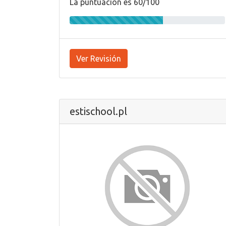
La puntuación es 60/100
Ver Revisión
estischool.pl