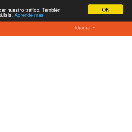
OK
ar nuestro tráfico. También
álisis.
Aprende más
Idioma