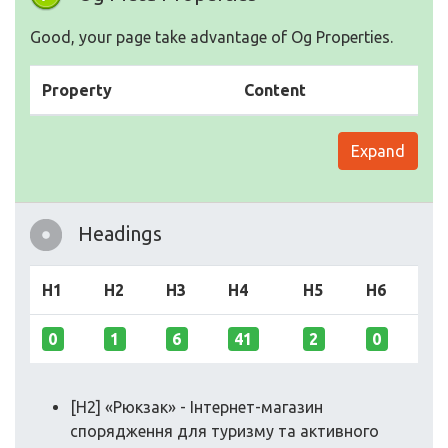
Good, your page take advantage of Og Properties.
Property
Content
Expand
Headings
H1
H2
H3
H4
H5
H6
0
1
6
41
2
0
[H2] «Рюкзак» - Інтернет-магазин
спорядження для туризму та активного