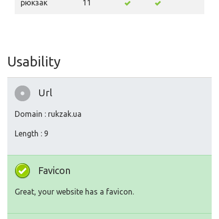
рюкзак
11
Usability
Url
Domain : rukzak.ua
Length : 9
Favicon
Great, your website has a favicon.