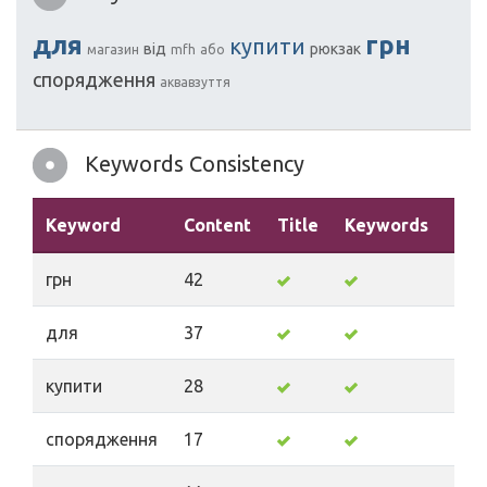
для
грн
купити
від
рюкзак
магазин
mfh
або
спорядження
аквавзуття
Keywords Consistency
Keyword
Content
Title
Keywords
Des
грн
42
для
37
купити
28
спорядження
17