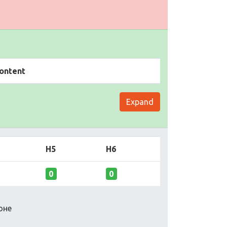
ontent
Expand
H5
H6
0
0
оне