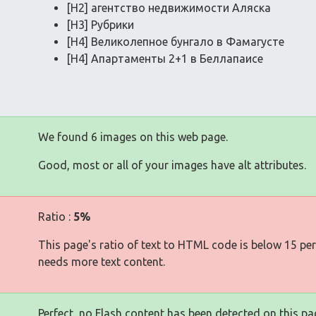
[H2] агентство недвижимости Аляска
[H3] Рубрики
[H4] Великолепное бунгало в Фамагусте
[H4] Апартаменты 2+1 в Беллапаисе
We found 6 images on this web page.
Good, most or all of your images have alt attributes.
Ratio :
5%
This page's ratio of text to HTML code is below 15 pe
needs more text content.
Perfect, no Flash content has been detected on this pa