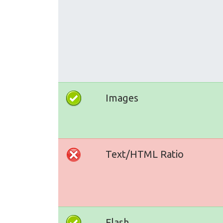
Images
Text/HTML Ratio
Flash