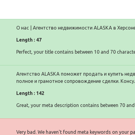
О нас | Агентство недвижимости ALASKA в Херсон
Length : 47
Perfect, your title contains between 10 and 70 characte
Агентство ALASKA поможет продать и купить нед
полное и грамотное сопровождение сделки. Консу
Length : 142
Great, your meta description contains between 70 and
Very bad. We haven't found meta keywords on your p