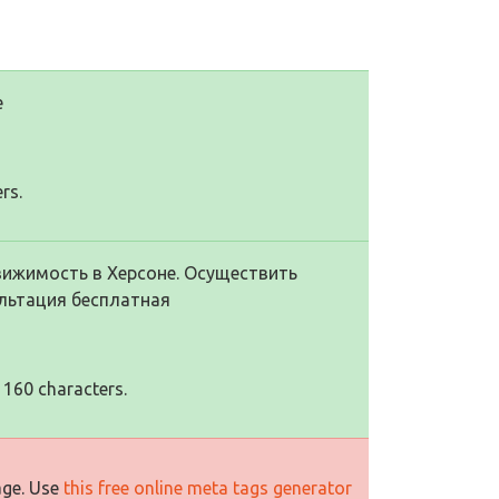
е
rs.
вижимость в Херсоне. Осуществить
льтация бесплатная
 160 characters.
age. Use
this free online meta tags generator