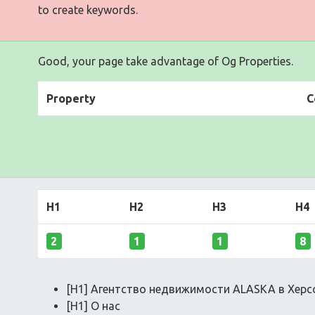
to create keywords.
Good, your page take advantage of Og Properties.
Property
C
H1
H2
H3
H4
2
1
1
8
[H1] Агентство недвижимости ALASKA в Херс
[H1] О нас