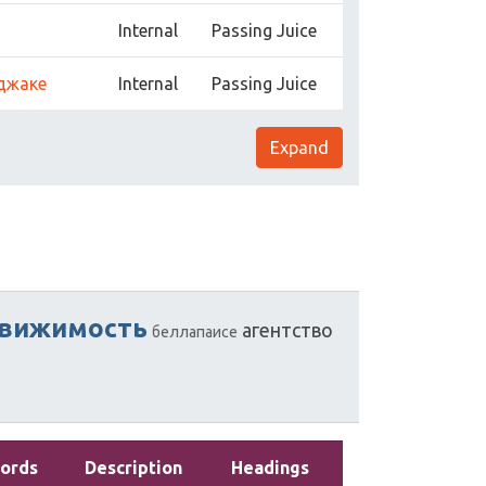
Internal
Passing Juice
джаке
Internal
Passing Juice
Expand
вижимость
агентство
беллапаисе
ords
Description
Headings