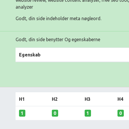
website review, website content analyser, free seo tool
analyzer
Godt, din side indeholder meta nøgleord.
Godt, din side benytter Og egenskaberne
Egenskab
H1
H2
H3
H4
1
0
1
0