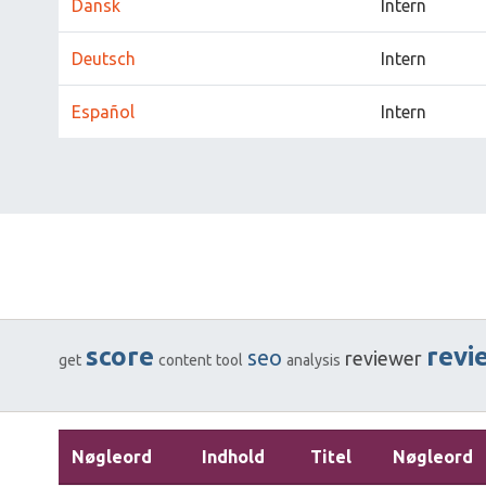
Dansk
Intern
Deutsch
Intern
Español
Intern
score
revi
seo
reviewer
get
content
tool
analysis
Nøgleord
Indhold
Titel
Nøgleord