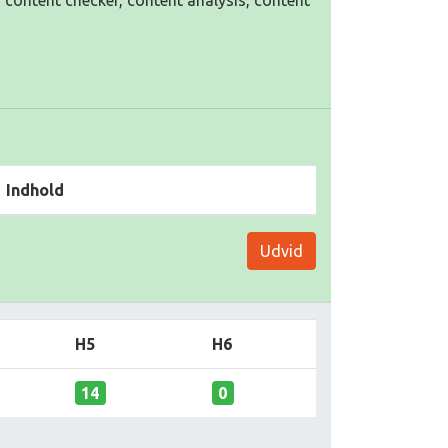
, content checker, content analysis, content
Indhold
Udvid
H5
H6
14
0