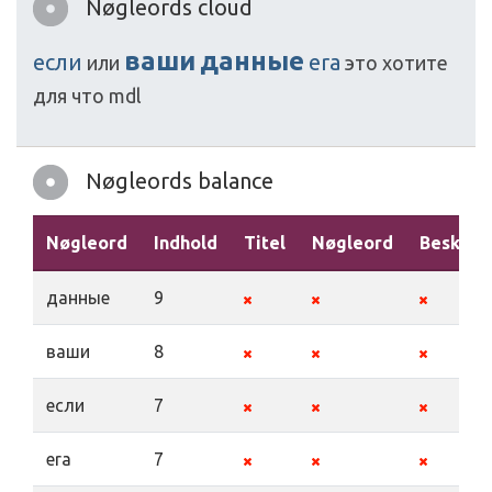
Nøgleords cloud
ваши
данные
если
era
или
это
хотите
для
что
mdl
Nøgleords balance
Nøgleord
Indhold
Titel
Nøgleord
Beskriv
данные
9
ваши
8
если
7
era
7