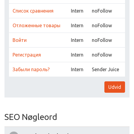
Список сравнения
Intern
noFollow
Отложенные товары
Intern
noFollow
Войти
Intern
noFollow
Регистрация
Intern
noFollow
Забыли пароль?
Intern
Sender Juice
Udvid
SEO Nøgleord