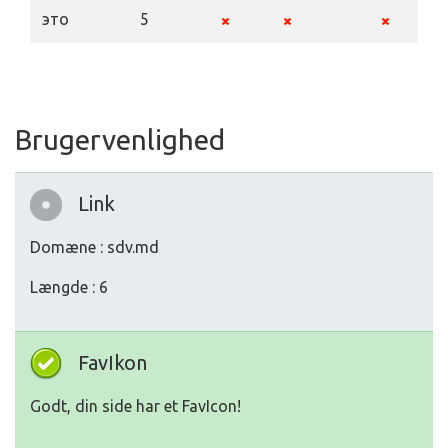
это
5
Brugervenlighed
Link
Domæne : sdv.md
Længde : 6
FavIkon
Godt, din side har et FavIcon!