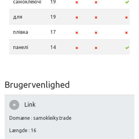
самоклеючі
19
для
19
плівка
17
панелі
14
Brugervenlighed
Link
Domæne : samokleiky.trade
Længde : 16