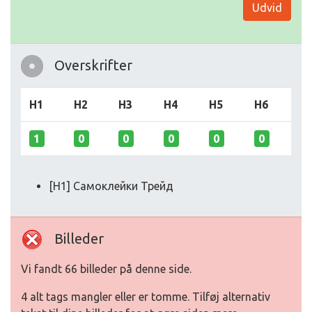
Udvid
Overskrifter
H1
H2
H3
H4
H5
H6
1
0
0
0
0
0
[H1] Самоклейки Трейд
Billeder
Vi fandt 66 billeder på denne side.
4 alt tags mangler eller er tomme. Tilføj alternativ