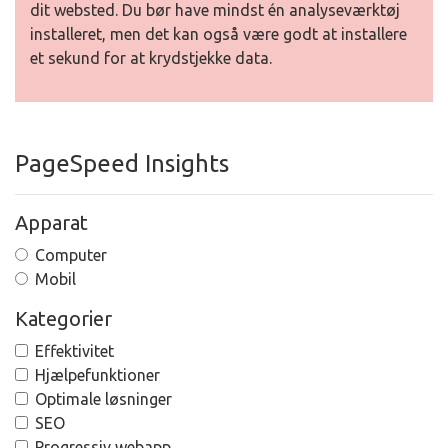
dit websted. Du bør have mindst én analyseværktøj
installeret, men det kan også være godt at installere
et sekund for at krydstjekke data.
PageSpeed Insights
Apparat
Computer
Mobil
Kategorier
Effektivitet
Hjælpefunktioner
Optimale løsninger
SEO
Progressiv webapp