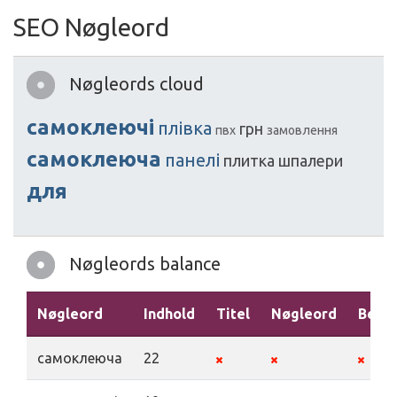
SEO Nøgleord
Nøgleords cloud
самоклеючі
плівка
грн
пвх
замовлення
самоклеюча
панелі
плитка
шпалери
для
Nøgleords balance
Nøgleord
Indhold
Titel
Nøgleord
Beskr
самоклеюча
22