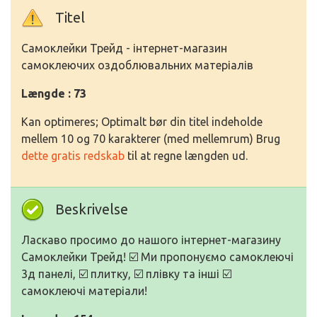
Titel
Самоклейки Трейд - інтернет-магазин
самоклеючих оздоблювальних матеріалів
Længde : 73
Kan optimeres; Optimalt bør din titel indeholde
mellem 10 og 70 karakterer (med mellemrum) Brug
dette gratis redskab
til at regne længden ud.
Beskrivelse
Ласкаво просимо до нашого інтернет-магазину
Самоклейки Трейд! ☑️ Ми пропонуємо самоклеючі
3д панелі, ☑️ плитку, ☑️ плівку та інші ☑️
самоклеючі матеріали!