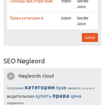
Помощь при утере прав.
Intern
Sender
Juice
Права категории А
Intern
Sender
Juice
Udvid
SEO Nøgleord
Nøgleords cloud
категории
прав
получение
заказать
получить
права
купить
цена
водительских
первичное