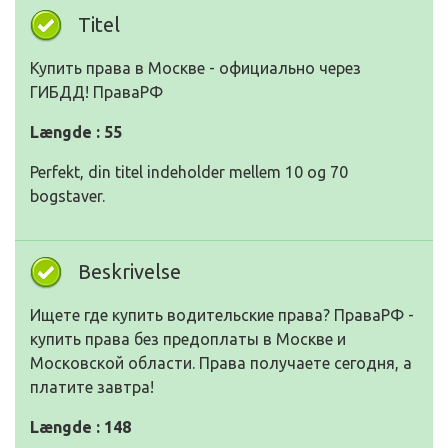
Titel
Купить права в Москве - официально через
ГИБДД! ПраваРФ
Længde : 55
Perfekt, din titel indeholder mellem 10 og 70
bogstaver.
Beskrivelse
Ищете где купить водительские права? ПраваРФ -
купить права без предоплаты в Москве и
Московской области. Права получаете сегодня, а
платите завтра!
Længde : 148