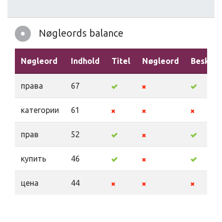
Nøgleords balance
Nøgleord
Indhold
Titel
Nøgleord
Beskriv
права
67
категории
61
прав
52
купить
46
цена
44