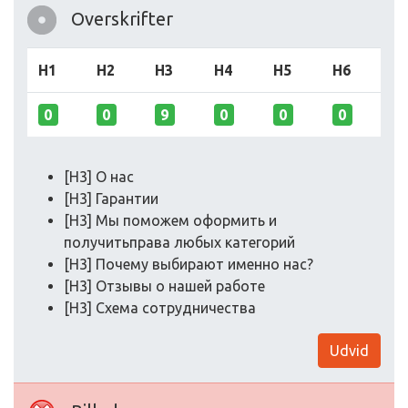
Overskrifter
H1
H2
H3
H4
H5
H6
0
0
9
0
0
0
[H3] О нас
[H3] Гарантии
[H3] Мы поможем оформить и
получитьправа любых категорий
[H3] Почему выбирают именно нас?
[H3] Отзывы о нашей работе
[H3] Схема сотрудничества
Udvid