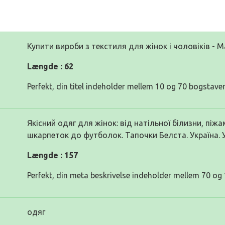
Купити вироби з текстиля для жінок і чоловіків - 
Længde : 62
Perfekt, din titel indeholder mellem 10 og 70 bogstaver
Якісний одяг для жінок: від натільної білизни, піжа
шкарпеток до футболок. Тапочки Белста. Україна. 
Længde : 157
Perfekt, din meta beskrivelse indeholder mellem 70 og 
одяг