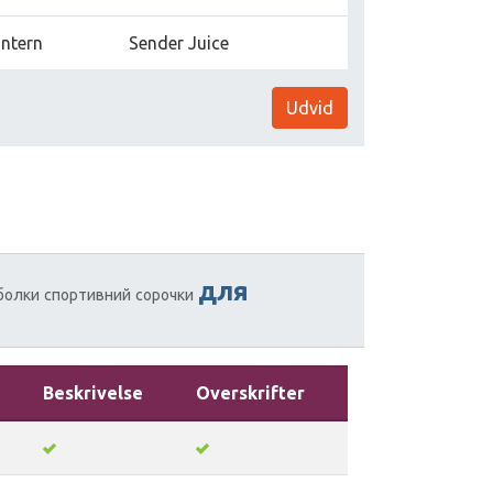
Intern
Sender Juice
Udvid
для
болки
спортивний
сорочки
Beskrivelse
Overskrifter