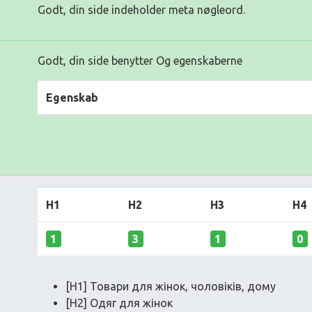
Godt, din side indeholder meta nøgleord.
Godt, din side benytter Og egenskaberne
Egenskab
H1
H2
H3
H4
1
3
1
0
[H1] Товари для жінок, чоловіків, дому
[H2] Одяг для жінок