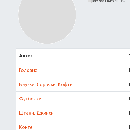
Interne Links 100%
Anker
Головна
Блузки, Сорочки, Кофти
Футболки
Штани, Джинси
Конте