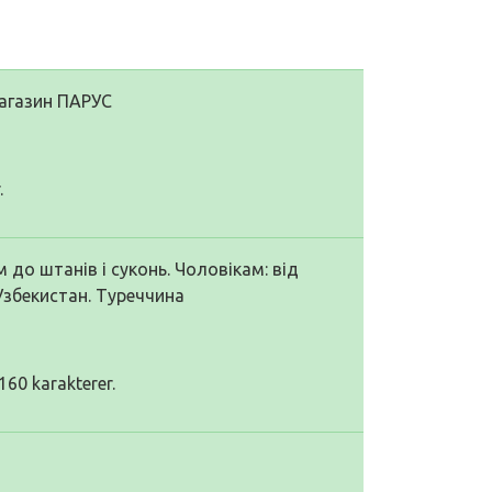
Магазин ПАРУС
.
м до штанів і суконь. Чоловікам: від
Узбекистан. Туреччина
160 karakterer.