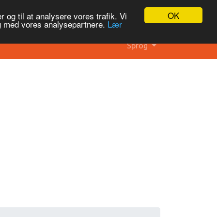
OK
 og til at analysere vores trafik. Vi
og med vores analysepartnere.
Lær
Sprog