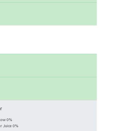
er
llow 0%
er Juice 0%