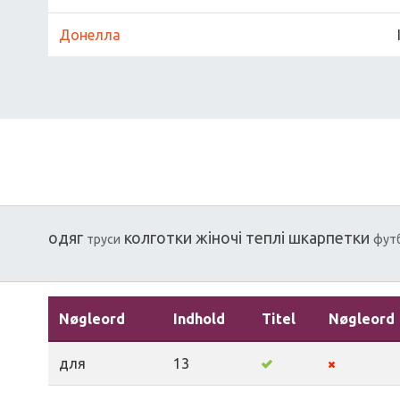
Донелла
одяг
колготки
жіночі
теплі
шкарпетки
труси
фут
Nøgleord
Indhold
Titel
Nøgleord
для
13