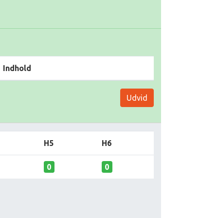
Indhold
Udvid
H5
H6
0
0