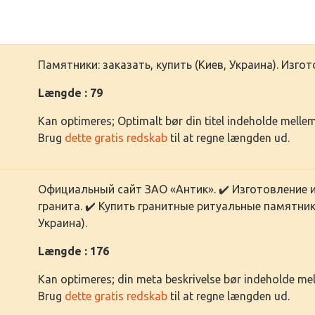
Памятники: заказать, купить (Киев, Украина). Изго
Længde : 79
Kan optimeres; Optimalt bør din titel indeholde mell
Brug
dette gratis redskab
til at regne længden ud.
Официальный сайт ЗАО «Антик». ✔️ Изготовление 
гранита. ✔️ Купить гранитные ритуальные памятни
Украина).
Længde : 176
Kan optimeres; din meta beskrivelse bør indeholde me
Brug
dette gratis redskab
til at regne længden ud.