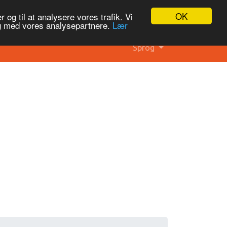
OK
 og til at analysere vores trafik. Vi
og med vores analysepartnere.
Lær
Sprog