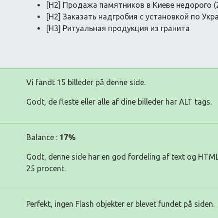
[H2] Продажа памятников в Киеве недорого (
[H2] Заказать надгробия с установкой по Укр
[H3] Ритуальная продукция из гранита
Vi fandt 15 billeder på denne side.
Godt, de fleste eller alle af dine billeder har ALT tags.
Balance :
17%
Godt, denne side har en god fordeling af text og HTML
25 procent.
Perfekt, ingen Flash objekter er blevet fundet på siden.