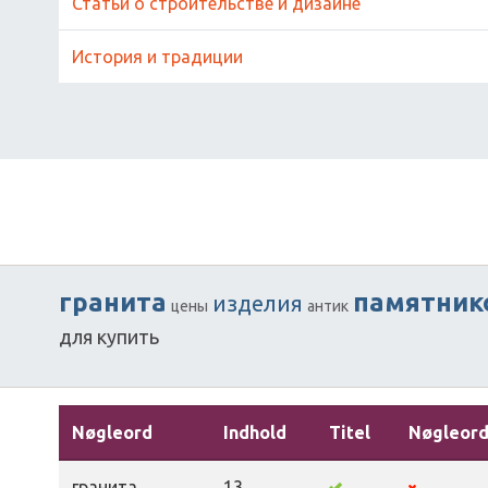
Статьи о строительстве и дизайне
История и традиции
гранита
памятник
изделия
цены
антик
для
купить
Nøgleord
Indhold
Titel
Nøgleor
гранита
13