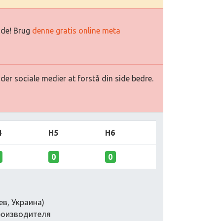
side! Brug
denne gratis online meta
ader sociale medier at forstå din side bedre.
4
H5
H6
0
0
ев, Украина)
производителя