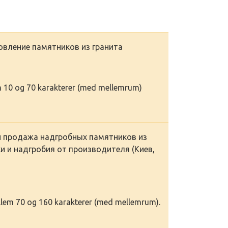
товление памятников из гранита
em 10 og 70 karakterer (med mellemrum)
и продажа надгробных памятников из
ки и надгробия от производителя (Киев,
llem 70 og 160 karakterer (med mellemrum).