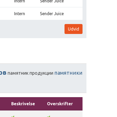
Intern
Sender Juice
Intern
Sender Juice
Udvid
ов
памятники
памятник
продукции
d
Beskrivelse
Overskrifter