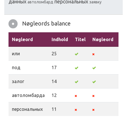
данных
персональных
автоломбард
заявку
Nøgleords balance
Nøgleord
Indhold
Titel
Nøgleord
Be
или
25
под
17
залог
14
автоломбарда
12
персональных
11