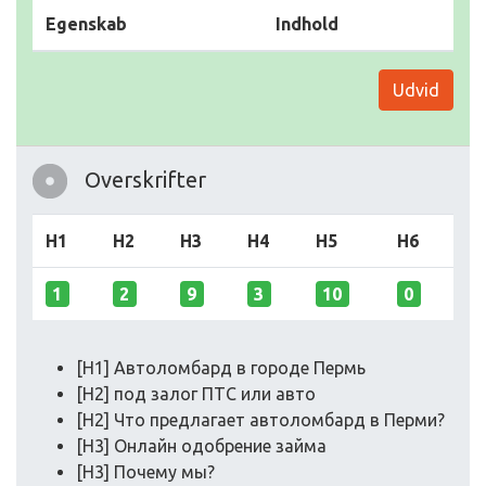
Egenskab
Indhold
Udvid
Overskrifter
H1
H2
H3
H4
H5
H6
1
2
9
3
10
0
[H1] Автоломбард в городе Пермь
[H2] под залог ПТС или авто
[H2] Что предлагает автоломбард в Перми?
[H3] Онлайн одобрение займа
[H3] Почему мы?