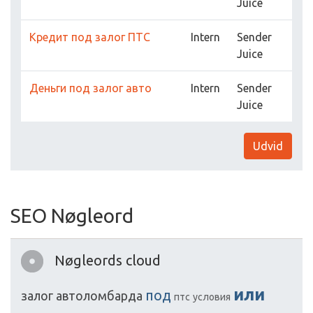
Juice
Кредит под залог ПТС
Intern
Sender
Juice
Деньги под залог авто
Intern
Sender
Juice
Udvid
SEO Nøgleord
Nøgleords cloud
или
под
залог
автоломбарда
птс
условия