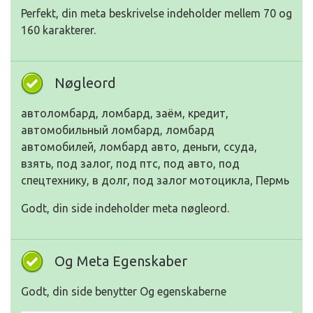
Perfekt, din meta beskrivelse indeholder mellem 70 og
160 karakterer.
Nøgleord
автоломбард, ломбард, заём, кредит,
автомобильный ломбард, ломбард
автомобилей, ломбард авто, деньги, ссуда,
взять, под залог, под птс, под авто, под
спецтехнику, в долг, под залог мотоцикла, Пермь
Godt, din side indeholder meta nøgleord.
Og Meta Egenskaber
Godt, din side benytter Og egenskaberne