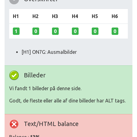
H1
H2
H3
H4
H5
H6
1
0
0
0
0
0
[H1] ON7G: Ausmalbilder
Billeder
Vi fandt 1 billeder på denne side.
Godt, de fleste eller alle af dine billeder har ALT tags.
Text/HTML balance