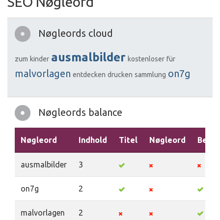
SEO Nøgleord
Nøgleords cloud
ausmalbilder
zum
kinder
kostenloser
für
malvorlagen
on7g
entdecken
drucken
sammlung
Nøgleords balance
Nøgleord
Indhold
Titel
Nøgleord
Beskr
ausmalbilder
3
on7g
2
malvorlagen
2