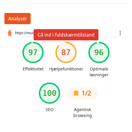
Analysér
Gå ind i fuldskærmtilstand