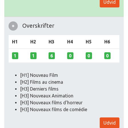
Udvid
Overskrifter
H1
H2
H3
H4
H5
H6
1
1
6
0
0
0
[H1] Nouveau Film
[H2] Films au cinema
[H3] Derniers films
[H3] Nouveaux Animation
[H3] Nouveaux films d'horreur
[H3] Nouveaux films de comédie
Udvid