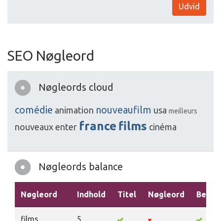
Udvid
SEO Nøgleord
Nøgleords cloud
comédie
nouveaufilm
animation
usa
meilleurs
france
films
nouveaux
enter
cinéma
Nøgleords balance
Nøgleord
Indhold
Titel
Nøgleord
Beskri
films
5