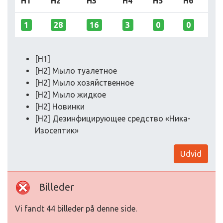
H1
H2
H3
H4
H5
H6
1
28
16
3
0
0
[H1]
[H2] Мыло туалетное
[H2] Мыло хозяйственное
[H2] Мыло жидкое
[H2] Новинки
[H2] Дезинфицирующее средство «Ника-
Изосептик»
Udvid
Billeder
Vi fandt 44 billeder på denne side.