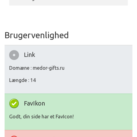
Brugervenlighed
Link
Domæne : medor-gifts.ru
Længde : 14
FavIkon
Godt, din side har et FavIcon!