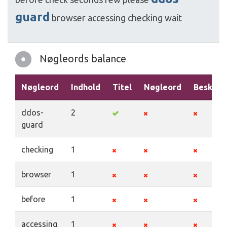
guard
browser
accessing
checking
wait
Nøgleords balance
Nøgleord
Indhold
Titel
Nøgleord
Beskriv
ddos-
2
guard
checking
1
browser
1
before
1
accessing
1