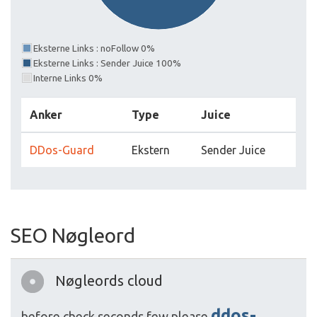
Eksterne Links : noFollow 0%
Eksterne Links : Sender Juice 100%
Interne Links 0%
Anker
Type
Juice
DDos-Guard
Ekstern
Sender Juice
SEO Nøgleord
Nøgleords cloud
ddos-
before
check
seconds
few
please