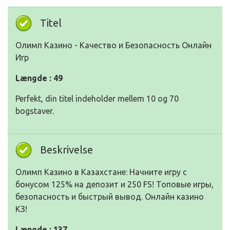
Titel
Олимп Казино - Качество и Безопасность Онлайн
Игр
Længde : 49
Perfekt, din titel indeholder mellem 10 og 70
bogstaver.
Beskrivelse
Олимп Казино в Казахстане: Начните игру с
бонусом 125% на депозит и 250 FS! Топовые игры,
безопасность и быстрый вывод. Онлайн казино
КЗ!
Længde : 137