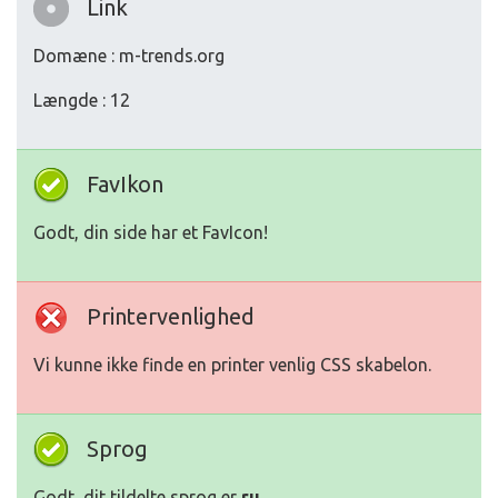
Link
Domæne : m-trends.org
Længde : 12
FavIkon
Godt, din side har et FavIcon!
Printervenlighed
Vi kunne ikke finde en printer venlig CSS skabelon.
Sprog
Godt, dit tildelte sprog er
ru
.