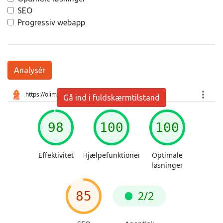
SEO
Progressiv webapp
Analysér
Gå ind i fuldskærmtilstand