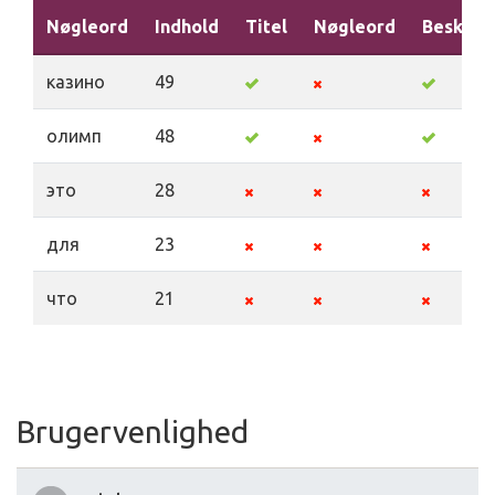
Nøgleord
Indhold
Titel
Nøgleord
Beskriv
казино
49
олимп
48
это
28
для
23
что
21
Brugervenlighed