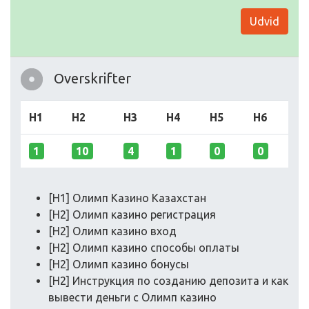
Udvid
Overskrifter
H1
H2
H3
H4
H5
H6
1
10
4
1
0
0
[H1] Олимп Казино Казахстан
[H2] Олимп казино регистрация
[H2] Олимп казино вход
[H2] Олимп казино способы оплаты
[H2] Олимп казино бонусы
[H2] Инструкция по созданию депозита и как
вывести деньги с Олимп казино