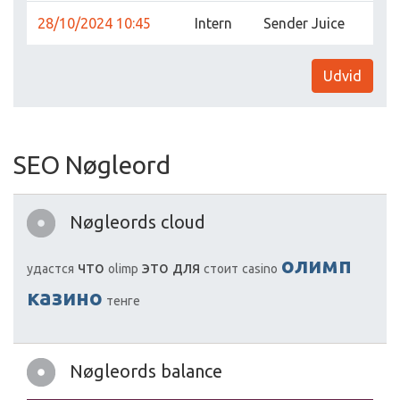
28/10/2024 10:45
Intern
Sender Juice
Udvid
SEO Nøgleord
Nøgleords cloud
олимп
что
это
для
удастся
olimp
стоит
casino
казино
тенге
Nøgleords balance