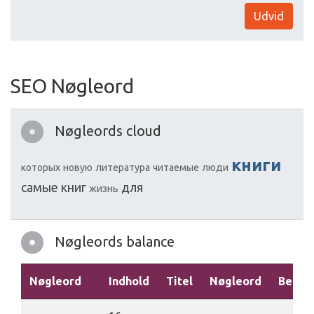
Udvid
SEO Nøgleord
Nøgleords cloud
книги
которых
новую
литература
читаемые
люди
самые
книг
для
жизнь
Nøgleords balance
Nøgleord
Indhold
Titel
Nøgleord
Beskri