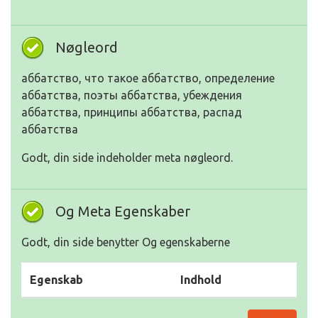
Nøgleord
аббатство, что такое аббатство, определение
аббатства, поэты аббатства, убеждения
аббатства, принципы аббатства, распад
аббатства
Godt, din side indeholder meta nøgleord.
Og Meta Egenskaber
Godt, din side benytter Og egenskaberne
Egenskab
Indhold