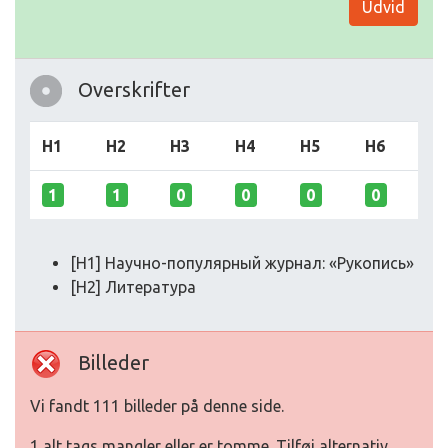
Udvid
Overskrifter
H1
H2
H3
H4
H5
H6
1
1
0
0
0
0
[H1] Научно-популярный журнал: «Рукопись»
[H2] Литература
Billeder
Vi fandt 111 billeder på denne side.
1 alt tags mangler eller er tomme. Tilføj alternativ