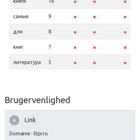
книги
16
самые
9
для
8
книг
7
литература
5
Brugervenlighed
Link
Domæne : litpr.ru