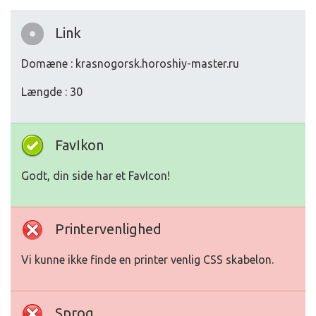
Link
Domæne : krasnogorsk.horoshiy-master.ru
Længde : 30
FavIkon
Godt, din side har et FavIcon!
Printervenlighed
Vi kunne ikke finde en printer venlig CSS skabelon.
Sprog