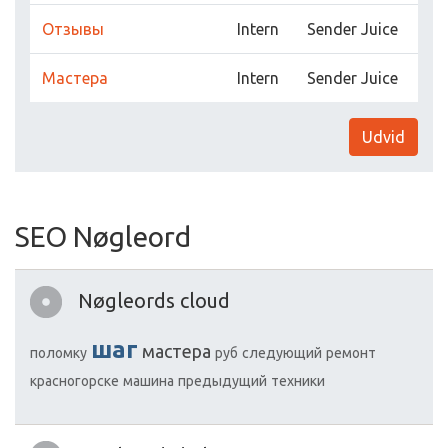
Отзывы
Intern
Sender Juice
Мастера
Intern
Sender Juice
Udvid
SEO Nøgleord
Nøgleords cloud
шаг
мастера
поломку
руб
следующий
ремонт
красногорске
машина
предыдущий
техники