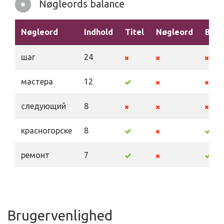
Nøgleords balance
Nøgleord
Indhold
Titel
Nøgleord
Besk
шаг
24
мастера
12
следующий
8
красногорске
8
ремонт
7
Brugervenlighed