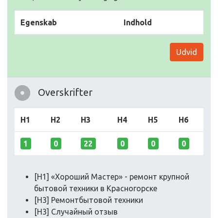
Egenskab
Indhold
Udvid
Overskrifter
H1
H2
H3
H4
H5
H6
1
0
22
0
0
0
[H1] «Хороший Мастер» - ремонт крупной
бытовой техники в Красногорске
[H3] Ремонтбытовой техники
[H3] Случайный отзыв