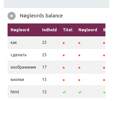
Nøgleords balance
Nøgleord
Indhold
Titel
Nøgleord
Besk
как
25
сделать
25
изображения
17
кнопки
15
html
12