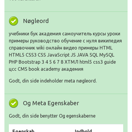
Nøgleord
учебники бук академия самоучитель курсы уроки
примеры руководство обучение с нуля википедия
справочник wiki онлайн видео примеры HTML
HTML5 CSS3 CSS JavaScript JS JAVA SQL MySQL
PHP Bootstrap 3 4 5 6 7 8 ХТМЛ html5 css3 guide
цсс CMS book academy академия
Godt, din side indeholder meta nøgleord.
Og Meta Egenskaber
Godt, din side benytter Og egenskaberne
Egenskab
Indhold