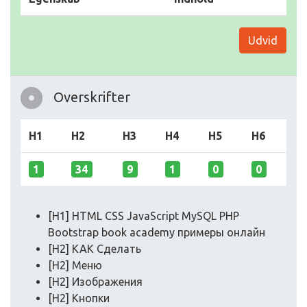
Udvid
Overskrifter
H1
H2
H3
H4
H5
H6
1
34
9
1
0
0
[H1] HTML CSS JavaScript MySQL PHP
Bootstrap book academy примеры онлайн
[H2] КАК Сделать
[H2] Меню
[H2] Изображения
[H2] Кнопки