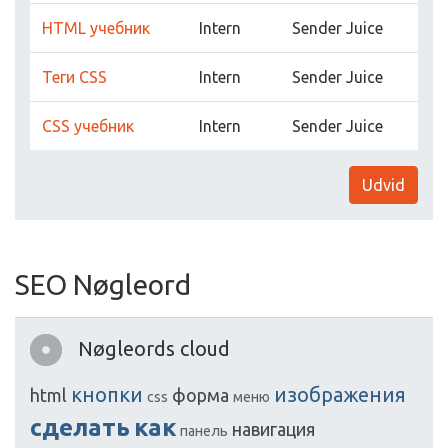
HTML учебник
Intern
Sender Juice
Теги CSS
Intern
Sender Juice
CSS учебник
Intern
Sender Juice
Udvid
SEO Nøgleord
Nøgleords cloud
кнопки
изображения
html
форма
css
меню
сделать
как
навигация
панель