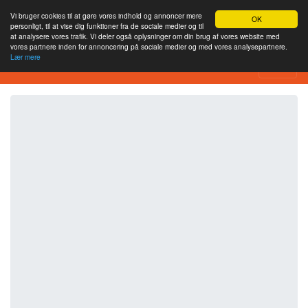
Vi bruger cookies til at gøre vores indhold og annoncer mere
OK
personligt, til at vise dig funktioner fra de sociale medier og til
at analysere vores trafik. Vi deler også oplysninger om din brug af vores website med
vores partnere inden for annoncering på sociale medier og med vores analysepartnere.
Lær mere
SEO Analytics