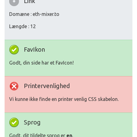
Link
Domæne : eth-mixer.to
Længde : 12
FavIkon
Godt, din side har et FavIcon!
Printervenlighed
Vi kunne ikke finde en printer venlig CSS skabelon.
Sprog
Godt, dit tildelte sprog er
en
.