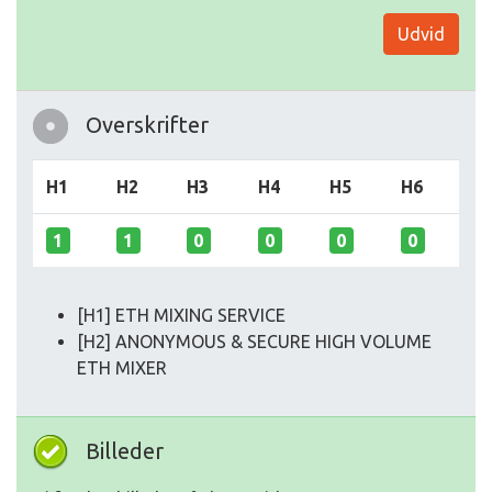
Udvid
Overskrifter
H1
H2
H3
H4
H5
H6
1
1
0
0
0
0
[H1] ETH MIXING SERVICE
[H2] ANONYMOUS & SECURE HIGH VOLUME
ETH MIXER
Billeder