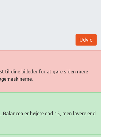
Udvid
st til dine billeder for at gøre siden mere
søgemaskinerne.
. Balancen er højere end 15, men lavere end