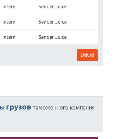
Intern
Sender Juice
Intern
Sender Juice
Intern
Sender Juice
Udvid
грузов
ты
таможенного
компания