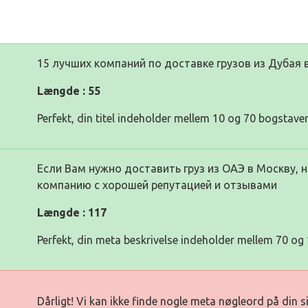
15 лучших компаний по доставке грузов из Дубая 
Længde : 55
Perfekt, din titel indeholder mellem 10 og 70 bogstaver
Если Вам нужно доставить груз из ОАЭ в Москву,
компанию с хорошей репутацией и отзывами
Længde : 117
Perfekt, din meta beskrivelse indeholder mellem 70 og 
Dårligt! Vi kan ikke finde nogle meta nøgleord på din 