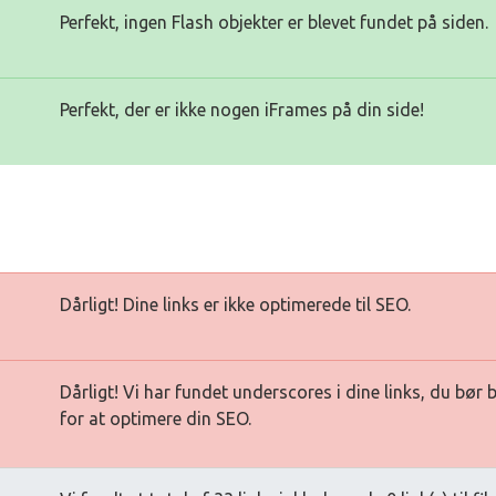
Perfekt, ingen Flash objekter er blevet fundet på siden.
Perfekt, der er ikke nogen iFrames på din side!
Dårligt! Dine links er ikke optimerede til SEO.
Dårligt! Vi har fundet underscores i dine links, du bør
for at optimere din SEO.