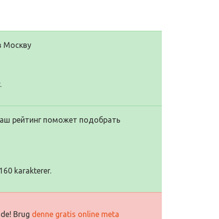
в Москву
.
 наш рейтинг поможет подобрать
160 karakterer.
side! Brug
denne gratis online meta