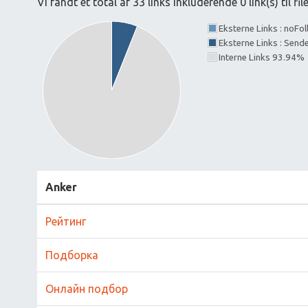
Vi fandt et total af 33 links inkluderende 0 link(s) til fil
Eksterne Links : noFo
Eksterne Links : Send
Interne Links 93.94%
Anker
Рейтинг
Подборка
Онлайн подбор