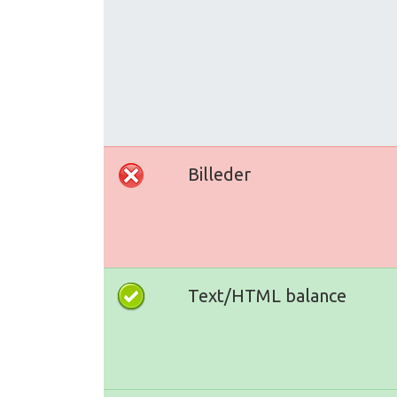
Billeder
Text/HTML balance