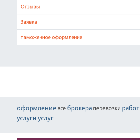
Отзывы
Заявка
таможенное оформление
оформление
брокера
рабо
все
перевозки
услуги
услуг