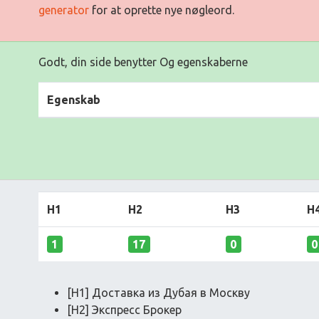
generator
for at oprette nye nøgleord.
Godt, din side benytter Og egenskaberne
Egenskab
H1
H2
H3
H
1
17
0
0
[H1] Доставка из Дубая в Москву
[H2] Экспресс Брокер