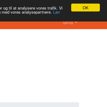
OK
 og til at analysere vores trafik. Vi
og med vores analysepartnere.
Lær
Sprog