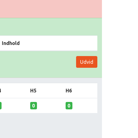
Indhold
Udvid
4
H5
H6
0
0