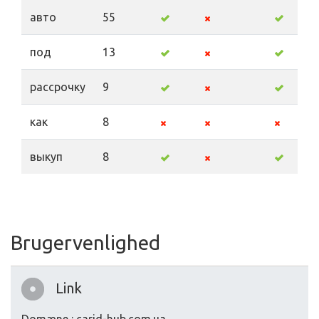
авто
55
под
13
рассрочку
9
как
8
выкуп
8
Brugervenlighed
Link