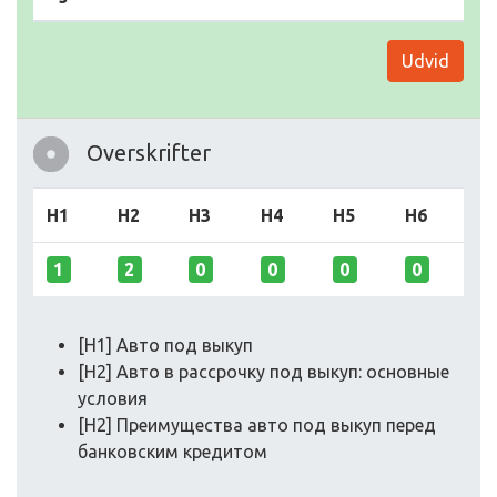
Udvid
Overskrifter
H1
H2
H3
H4
H5
H6
1
2
0
0
0
0
[H1] Авто под выкуп
[H2] Авто в рассрочку под выкуп: основные
условия
[H2] Преимущества авто под выкуп перед
банковским кредитом