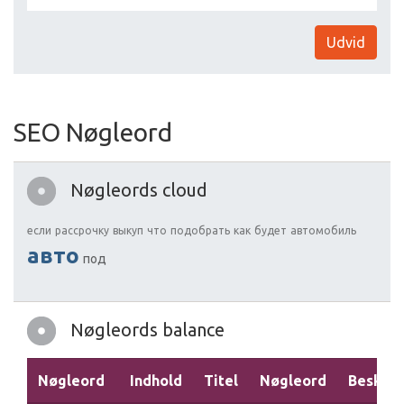
Udvid
SEO Nøgleord
Nøgleords cloud
если
рассрочку
выкуп
что
подобрать
как
будет
автомобиль
авто
под
Nøgleords balance
Nøgleord
Indhold
Titel
Nøgleord
Beskriv