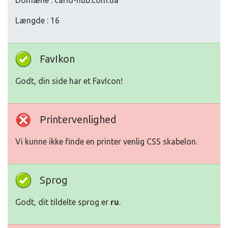
Domæne : carid-hub.com.ua
Længde : 16
FavIkon
Godt, din side har et FavIcon!
Printervenlighed
Vi kunne ikke finde en printer venlig CSS skabelon.
Sprog
Godt, dit tildelte sprog er
ru
.