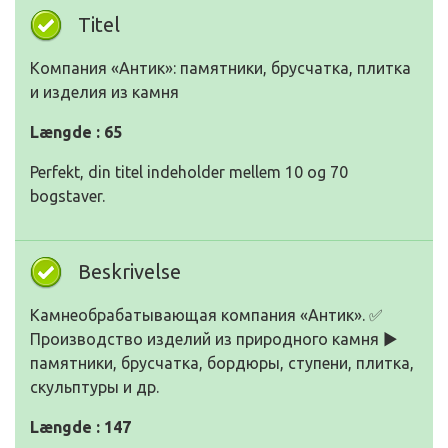
Titel
Компания «Антик»: памятники, брусчатка, плитка
и изделия из камня
Længde : 65
Perfekt, din titel indeholder mellem 10 og 70
bogstaver.
Beskrivelse
Камнеобрабатывающая компания «Антик». ✅
Производство изделий из природного камня ▶
памятники, брусчатка, бордюры, ступени, плитка,
скульптуры и др.
Længde : 147