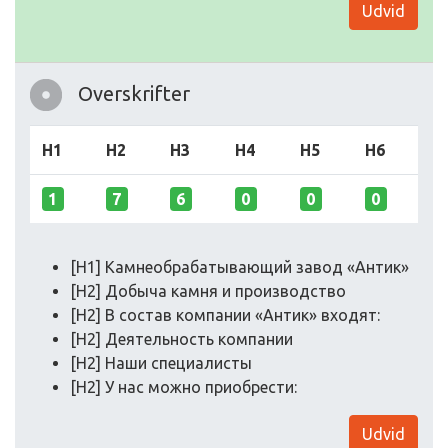
Udvid
Overskrifter
H1
H2
H3
H4
H5
H6
1
7
6
0
0
0
[H1] Камнеобрабатывающий завод «Антик»
[H2] Добыча камня и производство
[H2] В состав компании «Антик» входят:
[H2] Деятельность компании
[H2] Наши специалисты
[H2] У нас можно приобрести:
Udvid