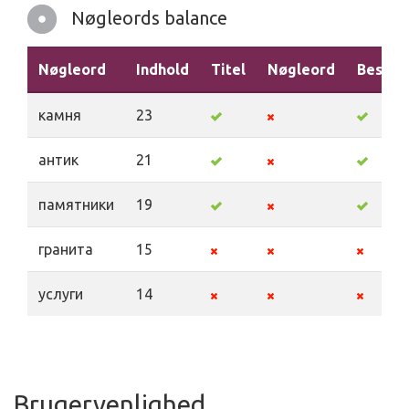
Nøgleords balance
Nøgleord
Indhold
Titel
Nøgleord
Beskri
камня
23
антик
21
памятники
19
гранита
15
услуги
14
Brugervenlighed