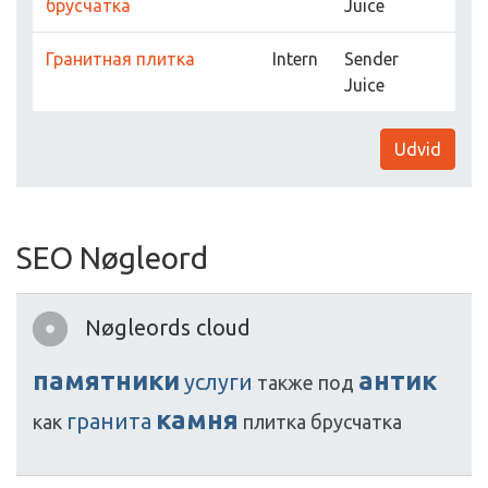
брусчатка
Juice
Гранитная плитка
Intern
Sender
Juice
Udvid
SEO Nøgleord
Nøgleords cloud
памятники
антик
услуги
также
под
камня
гранита
как
плитка
брусчатка